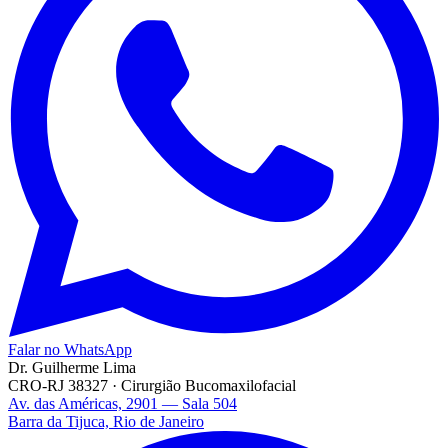
Falar no WhatsApp
Dr. Guilherme Lima
CRO-RJ 38327 · Cirurgião Bucomaxilofacial
Av. das Américas, 2901 — Sala 504
Barra da Tijuca, Rio de Janeiro