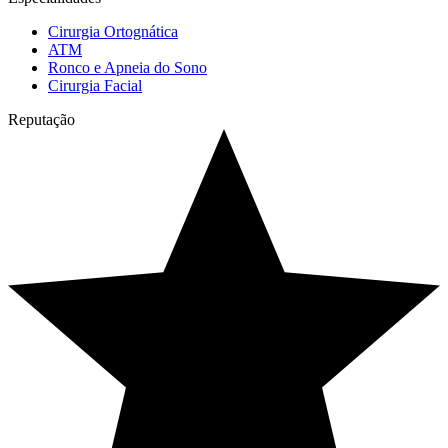
Cirurgia Ortognática
ATM
Ronco e Apneia do Sono
Cirurgia Facial
Reputação