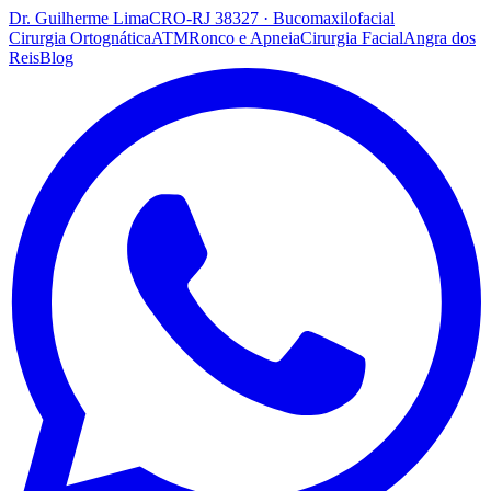
Dr. Guilherme Lima
CRO-RJ 38327 · Bucomaxilofacial
Cirurgia Ortognática
ATM
Ronco e Apneia
Cirurgia Facial
Angra dos
Reis
Blog