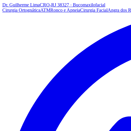
Dr. Guilherme Lima
CRO-RJ 38327 · Bucomaxilofacial
Cirurgia Ortognática
ATM
Ronco e Apneia
Cirurgia Facial
Angra dos R