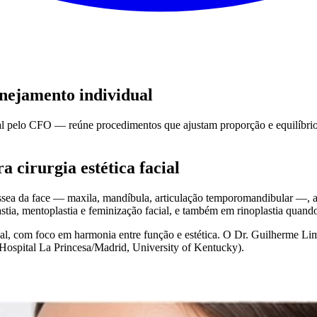
lanejamento individual
cial pelo CFO — reúne procedimentos que ajustam proporção e equilíbri
 cirurgia estética facial
sea da face — maxila, mandíbula, articulação temporomandibular —, a m
tia, mentoplastia e feminização facial, e também em rinoplastia quando
onal, com foco em harmonia entre função e estética. O Dr. Guilherme 
, Hospital La Princesa/Madrid, University of Kentucky).